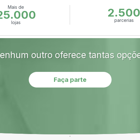
Mais de
2.50
25.000
parcerias
lojas
enhum outro oferece tantas opçõ
Faça parte