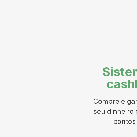
Siste
cash
Compre e gan
seu dinheiro 
pontos 