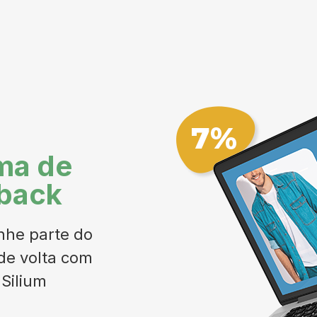
ma de
back
he parte do
de volta com
Silium