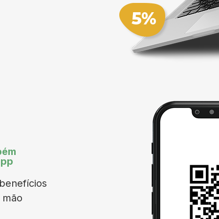
bém
App
benefícios
a mão